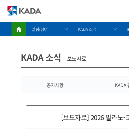
알림/참여
KADA 소식
정보공개
KADA 소식
금지약물 검색서비스
KADA에게 물어보세요
KADA 소식
보도자료
도핑방지활동
윤리경영
도핑방지규정위반
인권경영
치료목적사용면책
부패·공익신고
공지사항
KADA
알림/참여
자료실
보도자료 상세
KADA 소개
[보도자료] 2026 밀라