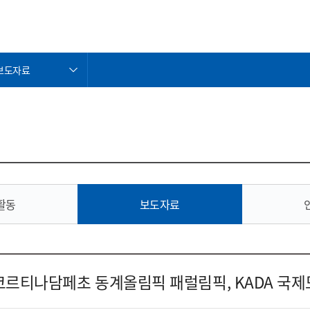
보도자료
공지사항
KADA 활동
보도자료
인재채용
입찰공고
 활동
보도자료
노-코르티나담페초 동계올림픽 패럴림픽, KADA 국