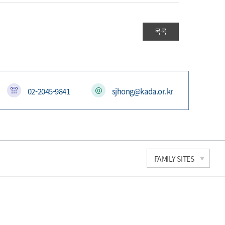
목록
02-2045-9841
sjhong@kada.or.kr
한국과학기술연구원
FAMILY SITES
세계도핑방지기구
국가도핑방지기구연합
문화체육관광부
대한체육회