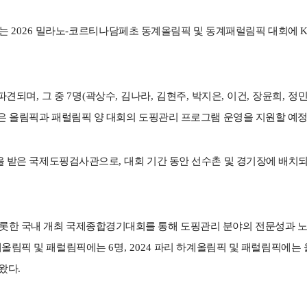
는
2026
밀라노
-
코르티나담페초 동계올림픽 및 동계패럴림픽 대회에
 파견되며
,
그 중
7
명
(
곽상수
,
김나라
,
김현주
,
박지은
,
이건
,
장윤희
,
정
은 올림픽과 패럴림픽 양 대회의 도핑관리 프로그램 운영을 지원할 예
을 받은 국제도핑검사관으로
,
대회 기간 동안 선수촌 및 경기장에 배치
롯한 국내 개최 국제종합경기대회를 통해 도핑관리 분야의 전문성과 
계올림픽 및 패럴림픽에는
6
명
, 2024
파리 하계올림픽 및 패럴림픽에는 
 왔다
.