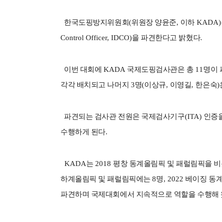
한국도핑방지위원회
(
위원장 양윤준
,
이하
KADA)
Control Officer, IDCO)
을 파견한다고 밝혔다
.
이번 대회에
KADA
국제도핑검사관은 총
11
명이
각각 배치되고 나머지
3
명
(
이상규
,
이영길
,
한은숙
)
파견되는 검사관 전원은 국제검사기구
(ITA)
인증
수행하게 된다
.
KADA
는
2018
평창 동계올림픽 및 패럴림픽을 비
하계올림픽 및 패럴림픽에는
8
명
, 2022
베이징 동
파견하며 국제대회에서 지속적으로 역할을 수행해