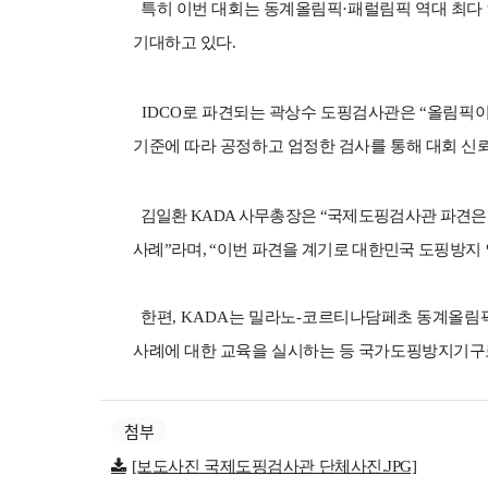
특히 이번 대회는 동계올림픽
·
패럴림픽 역대 최다
기대하고 있다
.
IDCO
로 파견되는 곽상수 도핑검사관은
“
올림픽이
기준에 따라 공정하고 엄정한 검사를 통해 대회 신
김일환
KADA
사무총장은
“
국제도핑검사관 파견은 
사례
”
라며
, “
이번 파견을 계기로 대한민국 도핑방지 
한편
, KADA
는 밀라노
-
코르티나담페초 동계올림
사례에 대한 교육을 실시하는 등 국가도핑방지기구
첨부
[보도사진 국제도핑검사관 단체사진.JPG]