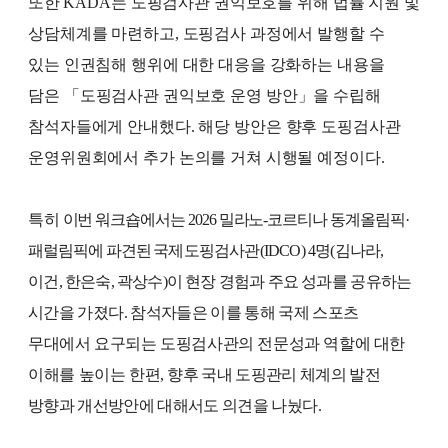
또
한
KADA
는 도핑검사관 권익보호를 위해 법률 지원 및
상담체계를 마련하고
,
도핑검사 과정에서 발행할 수
있는 인권침해 행위에 대한 대응을 강화하는 내용을
담은
「
도핑검사관 권익보호 운영 방안
」
을 수립해
참석자들에게 안내했다
.
해당 방안은 향후 도핑검사관
운영위원회에서 추가 논의를 거쳐 시행될 예정이다
.
특히
이번 워크숍에서는
2026
밀라노
-
코르티나 동계올림픽
·
패럴림픽에 파견된 국
제도핑검사관
(IDCO) 4
명
(
김나라
,
이건
,
한은숙
,
곽상수
)
이 현장 경험과 주요 성
과를 공유하는
시간을 가졌다
.
참석자들은 이를 통해 국제 스포츠
무대에서 요구되는 도핑검사관의 전문성과 역할에 대한
이해를 높이는 한편
,
향후 국내 도핑관리 체계의 발전
방향과 개선방안에 대해서도 의견을 나눴다
.