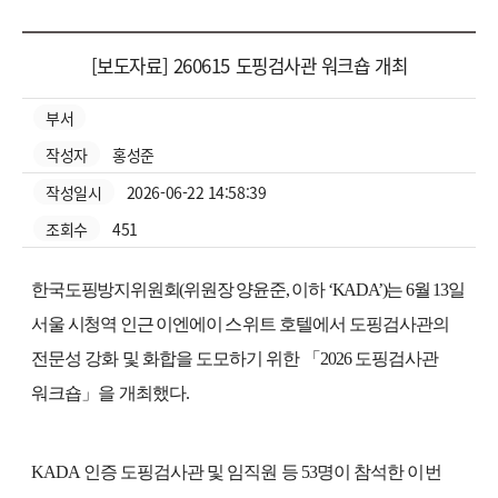
보도자료 상세
[보도자료] 260615 도핑검사관 워크숍 개최
부서
작성자
홍성준
작성일시
2026-06-22 14:58:39
조회수
451
한국도핑방지위원회
(
위원장 양윤준
,
이하
‘KADA’)
는
6
월
13
일
서울 시청역 인근 이엔에이
스위트 호텔에서 도핑검사관의
전문성 강화 및 화합을 도모하기 위한
「
2026
도핑검사관
워크숍
」
을 개최했다
.
KADA
인증 도핑검사관 및 임직원 등
53
명이 참석한
이번