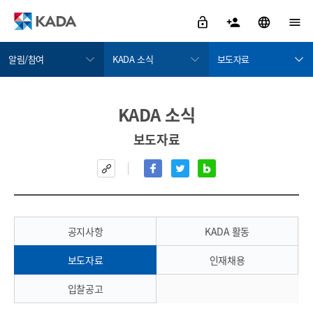
알림/참여
KADA 소식
보도자료
정보공개
KADA 소식
공지사항
KADA 소식
금지약물 검색서비스
KADA에게 물어보세요
KADA 활동
보도자료
도핑방지활동
윤리경영
보도자료
도핑방지규정위반
인권경영
인재채용
치료목적사용면책
부패·공익신고
입찰공고
알림/참여
공지사항
KADA 활동
자료실
보도자료
인재채용
KADA 소개
입찰공고