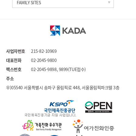
한국과학기술연구원
FAMILY SITES
세계도핑방지기구
국가도핑방지기구연합
문화체육관광부
대한체육회
국민체육진흥공단
사업자번호
215-82-10969
대한장애인체육회
대표전화
02-2045-9800
스포츠윤리센터
팩스번호
02-2045-9898, 9899(TUE접수)
국민권익위원회
주소
우)05540 서울특별시 송파구 올림픽로 448, 서울올림픽파크텔 3층