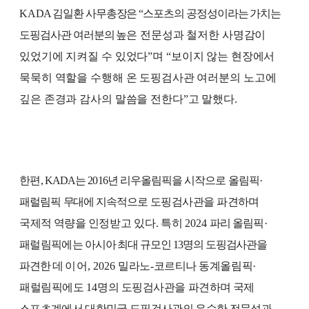
KA
DA
김일환 사무총장은
“
스포츠의 공정성이라는 가치는
도핑검사관 여러분의
높
은 전문성과 철저한 사명감이
있었기에 지켜질 수 있었다
”
며
“
보이지 않는 현장에서
묵묵히 역할을 수행해 온 도핑검사관 여러분의 노고에
깊은 존경과 감사의 말씀을 전한다
”
고 말했다
.
한편
, KADA
는
2016
년 리우올림픽을 시작으로 올림픽
·
패럴림픽
무대에
지속적으
로 도핑검사관을 파견하며
국제적 역량을 인
정받고 있다
.
특히
2024
파리
올림
픽
·
패럴림픽에
는 아시아 최대 규모인
13
명의 도핑검사관을
파견한 데
이어
,
2026
밀라노
-
코르티나 동계올림픽
·
패럴림픽에도
14
명의 도핑검사관을 파견하
며 국제
스포츠계에서 대한민국 도핑검사관의 우수한 전문성과