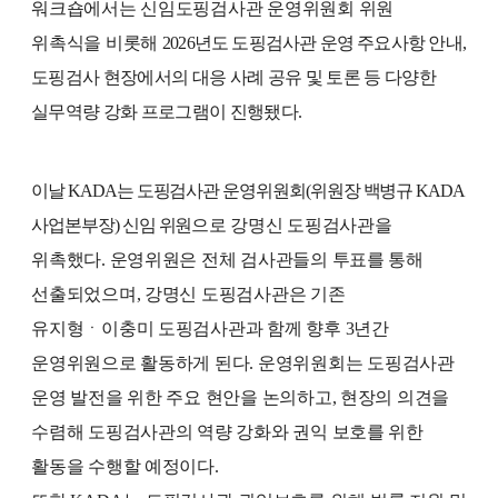
워크숍에서는 신임도핑검사관 운영위원회 위원
위촉식을 비롯해
2
026
년도 도핑검사관 운영 주요사항
안내
,
도핑검사 현장에서의 대응 사례 공유 및 토론 등 다양한
실무역량 강화 프로그램이 진행됐다
.
이날
KADA
는 도핑검사관 운영위원회
(
위원장 백병규
KADA
사업본부장
)
신임 위
원
으로 강명신 도핑검사관을
위촉했다
.
운영위원은 전체 검사관들의 투표를 통해
선출되었으며
,
강명신 도핑검사관은 기존
유지형ㆍ이충미 도핑검사관과 함께 향후
3
년간
운영위원으로 활동하게 된다
.
운영위원회는 도핑검사관
운영 발전을 위한 주요 현안을 논의하고
,
현장의 의견을
수렴해 도핑검사관의 역량 강화와 권익 보호를 위한
활동을 수행할 예정이다
.