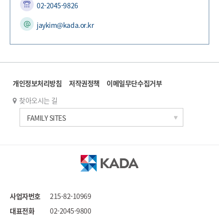
02-2045-9826
jaykim@kada.or.kr
개인정보처리방침
저작권정책
이메일무단수집거부
찾아오시는 길
한국과학기술연구원
FAMILY SITES
세계도핑방지기구
국가도핑방지기구연합
문화체육관광부
대한체육회
국민체육진흥공단
사업자번호
215-82-10969
대한장애인체육회
대표전화
02-2045-9800
스포츠윤리센터