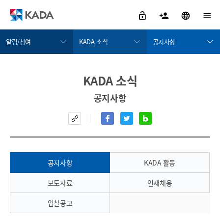
알림/참여
KADA 소식
공지사항
정보공개
KADA 소식
공지사항
KADA 소식
금지약물 검색서비스
KADA에게 물어보세요
KADA 활동
공지사항
도핑방지활동
윤리경영
보도자료
도핑방지규정위반
인권경영
인재채용
치료목적사용면책
부패·공익신고
입찰공고
알림/참여
공지사항
KADA 활동
자료실
보도자료
인재채용
KADA 소개
입찰공고