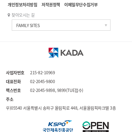
개인정보처리방침
저작권정책
이메일무단수집거부
찾아오시는 길
한국과학기술연구원
FAMILY SITES
세계도핑방지기구
국가도핑방지기구연합
문화체육관광부
대한체육회
국민체육진흥공단
사업자번호
215-82-10969
대한장애인체육회
대표전화
02-2045-9800
스포츠윤리센터
팩스번호
02-2045-9898, 9899(TUE접수)
국민권익위원회
주소
우)05540 서울특별시 송파구 올림픽로 448, 서울올림픽파크텔 3층