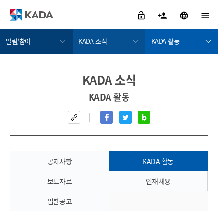
알림/참여
KADA 소식
KADA 활동
정보공개
KADA 소식
공지사항
KADA 소식
금지약물 검색서비스
KADA에게 물어보세요
KADA 활동
KADA 활동
도핑방지활동
윤리경영
보도자료
도핑방지규정위반
인권경영
인재채용
치료목적사용면책
부패·공익신고
입찰공고
알림/참여
공지사항
KADA 활동
자료실
보도자료
인재채용
KADA 소개
입찰공고