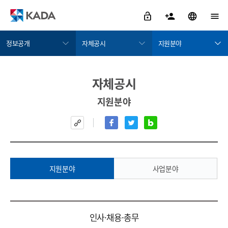
정보공개
자체공시
지원분야
정보공개
정보공개안내
지원분야
자체공시
금지약물 검색서비스
자체공시
사업분야
지원분야
도핑방지활동
정보공개청구
도핑방지규정위반
공공데이터개방
치료목적사용면책
사업실명제
알림/참여
지원분야
사업분야
자료실
KADA 소개
지원분야 상세
인사·채용·총무