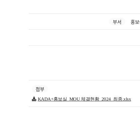
부서
홍보
첨부
KADA+홍보실_MOU 체결현황_2024_최종.xlsx