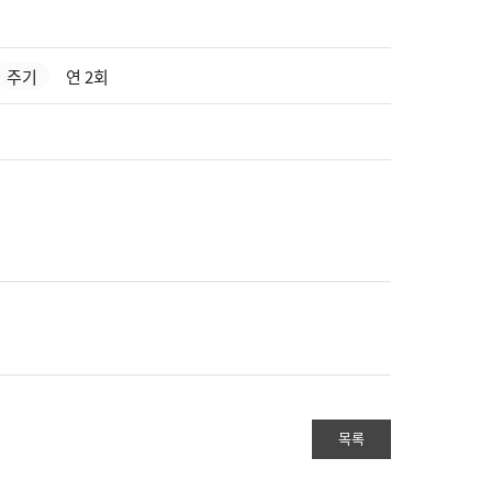
주기
연 2회
목록