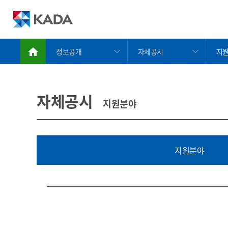
정보공개
자체공시
지
정보공개
정보공개안내
지
금지약물 검색서비스
자체공시
사
자체공시
지원분야
도핑방지활동
정보공개청구
도핑방지규정위반
공공데이터개방
치료목적사용면책
사업실명제
지원분야
알림/참여
자료실
지원분야 상세
KADA 소개