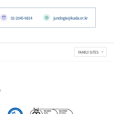
02-2045-9814
jundogie@kada.or.kr
한국과학기술연구원
FAMILY SITES
세계도핑방지기구
국가도핑방지기구연합
문화체육관광부
대한체육회
국민체육진흥공단
)
대한장애인체육회
스포츠윤리센터
국민권익위원회