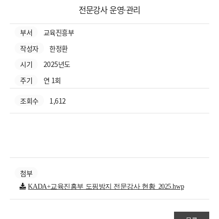
전문강사 운영·관리
부서
교육진흥부
작성자
한정환
시기
2025년도
주기
연 1회
조회수
1,612
첨부
KADA+교육진흥부 도핑방지 전문강사 현황_2025.hwp