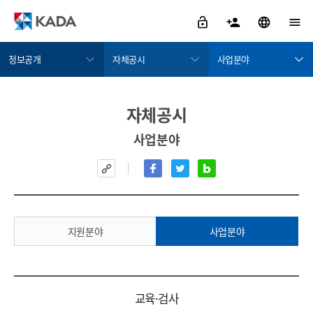
정보공개
자체공시
사업분야
정보공개
정보공개안내
지원분야
자체공시
금지약물 검색서비스
자체공시
사업분야
사업분야
도핑방지활동
정보공개청구
도핑방지규정위반
공공데이터개방
치료목적사용면책
사업실명제
알림/참여
지원분야
사업분야
자료실
KADA 소개
사업분야 상세
교육·검사