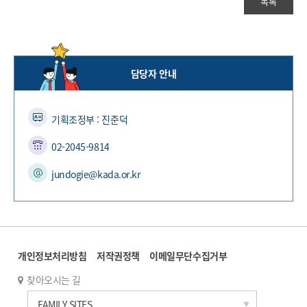
목록
담당자 안내
기획조정부 : 진준덕
02-2045-9814
jundogie@kada.or.kr
개인정보처리방침
저작권정책
이메일무단수집거부
찾아오시는 길
한국과학기술연구원
FAMILY SITES