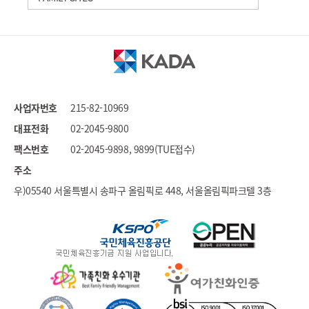
세계도핑방지기구
국가도핑방지기구연합
문화체육관광부
대한체육회
국민체육진흥공단
사업자번호
215-82-10969
대한장애인체육회
대표전화
02-2045-9800
스포츠윤리센터
팩스번호
02-2045-9898, 9899(TUE접수)
국민권익위원회
주소
우)05540 서울특별시 송파구 올림픽로 448, 서울올림픽파크텔 3층