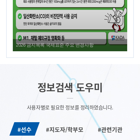
여러분의 많은 관심과 투표 부탁드립니톤! 톤톤에게 힘을 실
어주세톤! ✨
2026 금지목록 국제표준 주요 변경사항
20
정보검색 도우미
사용자별로 필요한 정보를 정리하였습니다.
#선수
#지도자/학부모
#관련기관