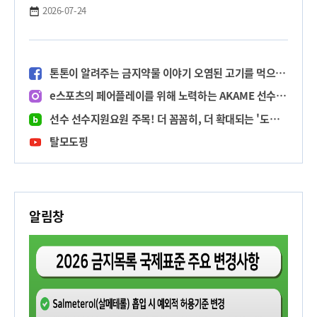
지금 프로필 링크에서 톤톤에게 소중한 한 표를 행사하고, 푸
2026-07-24
짐한 경품도 받아톤!
Tip. 매일매일 투표할수록 당첨 가능성이 UP! UP!
️ 참여 방법
톤톤이 알려주는 금지약물 이야기 오염된 고기를 먹으면 도핑이라고?(feat. 클렌부테롤)
1️ 대한민국 지자체·공공 캐릭터 페스티벌 홈페이지 접속 후 카
카오 인증! (프로필 링크 클릭!)
e스포츠의 페어플레이를 위해 노력하는 AKAME 선수와 톤톤의 '발로란트' 대결!
2️ 공공 캐릭터 부문 '톤톤' 선택 후 투표!
선수 선수지원요원 주목! 더 꼼꼼히, 더 확대되는 '도핑방지 교육' 확인하세요!
* 지자체/공공/축제 각 분야 2개씩 총 6개 캐릭터에 투표를 해
야해톤
탈모도핑
3️ 톤톤에 투표한 인증 화면을 캡처하여 이벤트 참여 폼에 업로
드!
✅ 댓글로 톤톤을 입력하면 구글폼 링크를 DM으로 보내줄게
톤
알림창
이벤트 경품
톤톤 무드등 (5명)
·
01
01
톤톤 키링 (20명)
베스킨라빈스 싱글킹 (10명)
이벤트 일정
이벤트 기간: 2026. 7. 21.(화) ~ 2026. 8. 21.(금)
당첨자 발표: 2026. 8. 26.(수)