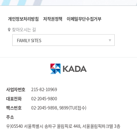
개인정보처리방침
저작권정책
이메일무단수집거부
찾아오시는 길
한국과학기술연구원
FAMILY SITES
세계도핑방지기구
국가도핑방지기구연합
문화체육관광부
대한체육회
국민체육진흥공단
사업자번호
215-82-10969
대한장애인체육회
대표전화
02-2045-9800
스포츠윤리센터
팩스번호
02-2045-9898, 9899(TUE접수)
국민권익위원회
주소
우)05540 서울특별시 송파구 올림픽로 448, 서울올림픽파크텔 3층