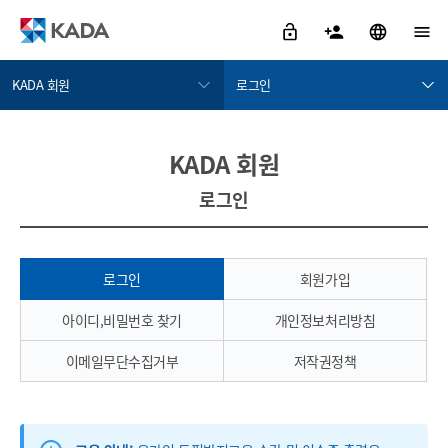
KADA 회원
로그인
정보공개
로그인
KADA 회원
금지약물 검색서비스
회원가입
로그인
도핑방지활동
아이디,비밀번호 찾기
도핑방지규정위반
개인정보처리방침
치료목적사용면책
이메일무단수집거부
로그인
회원가입
알림/참여
저작권정책
아이디,비밀번호 찾기
개인정보처리방침
자료실
이메일무단수집거부
저작권정책
KADA 소개