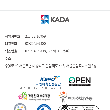
세계도핑방지기구
국가도핑방지기구연합
문화체육관광부
대한체육회
국민체육진흥공단
사업자번호
215-82-10969
대한장애인체육회
대표전화
02-2045-9800
스포츠윤리센터
팩스번호
02-2045-9898, 9899(TUE접수)
국민권익위원회
주소
우)05540 서울특별시 송파구 올림픽로 448, 서울올림픽파크텔 3층