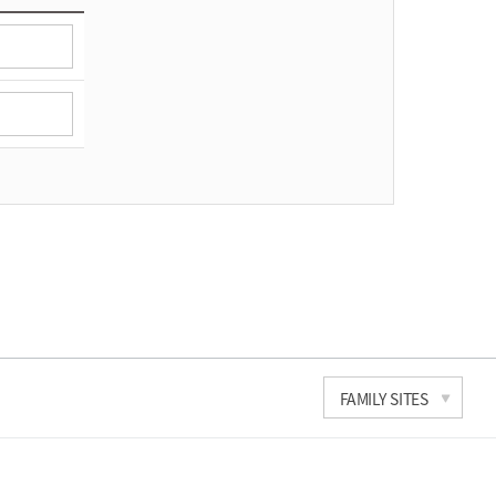
한국과학기술연구원
FAMILY SITES
세계도핑방지기구
국가도핑방지기구연합
문화체육관광부