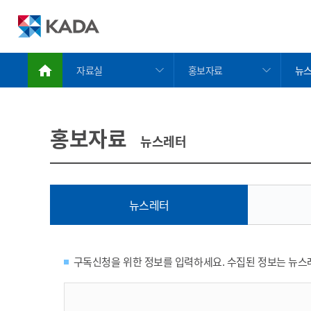
자료실
홍보자료
뉴
정보공개
홍보자료
뉴
금지약물 검색서비스
교육자료
연
홍보자료
뉴스레터
도핑방지활동
규정 및 국제표준
홍
도핑방지규정위반
기
치료목적사용면책
뉴스레터
알림/참여
자료실
구독신청을 위한 정보를 입력하세요. 수집된 정보는 뉴스
KADA 소개